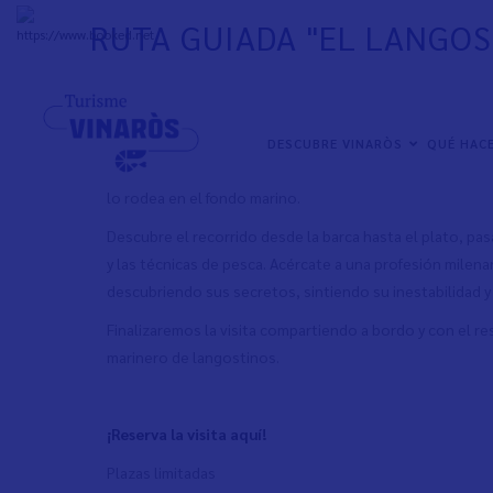
Pasar
RUTA GUIADA "EL LANGOS
al
+
31°
C
contenido
principal
Apúntate a la ruta guiada
"El langostino de Vinaròs: sa
próximos sábados
1 y 8 de junio de las 10 h a las 12.30 
NAVEGACIÓN
DESCUBRE VINARÒS
QUÉ HAC
PRINCIPAL
Sumérgete en la tradición pesquera mediterránea en bus
lo rodea en el fondo marino.
Descubre el recorrido desde la barca hasta el plato, pa
y las técnicas de pesca. Acércate a una profesión milen
descubriendo sus secretos, sintiendo su inestabilidad y e
Finalizaremos la visita compartiendo a bordo y con el re
marinero de langostinos.
¡Reserva la visita aquí!
Plazas limitadas