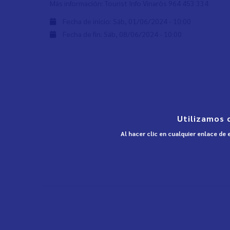
Más información: Tourist Info Vinaròs 964 453 334
Fecha de inicio:
Sáb, 01/06/2024 - 10:00
Fecha de fin:
Sáb, 08/06/2024 - 10:00
Utilizamos 
Al hacer clic en cualquier enlace de