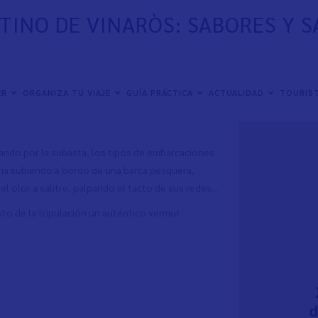
TINO DE VINARÒS: SABORES Y S
bores y saberes de mar",
que tendrá lugar los
h.
ER
ORGANIZA TU VIAJE
GUÍA PRÁCTICA
ACTUALIDAD
TOURIST
ca del delicioso crustáceo y la biodiversidad que
sando por la subasta, los tipos de embarcaciones
aria subiendo a bordo de una barca pesquera,
l olor a salitre, palpando el tacto de sus redes...
sto de la tripulación un auténtico vermut