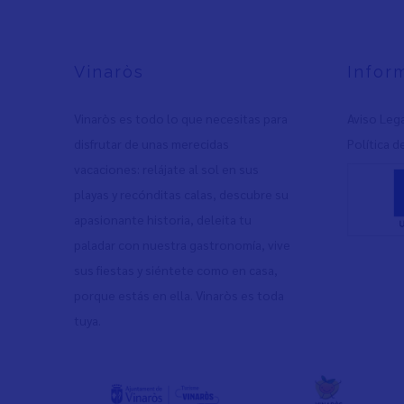
Vinaròs
Infor
Vinaròs es todo lo que necesitas para
Aviso Leg
disfrutar de unas merecidas
Política d
vacaciones: relájate al sol en sus
playas y recónditas calas, descubre su
apasionante historia, deleita tu
paladar con nuestra gastronomía, vive
sus fiestas y siéntete como en casa,
porque estás en ella. Vinaròs es toda
tuya.