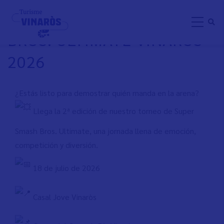
Pasar
TORNEO DE SUPER SMASH
al
BROS. ULTIMATE VINARÒS
contenido
principal
2026
¿Estás listo para demostrar quién manda en la arena?
Llega la 2ª edición de nuestro torneo de Super
Smash Bros. Ultimate, una jornada llena de emoción,
competición y diversión.
18 de julio de 2026
Casal Jove Vinaròs