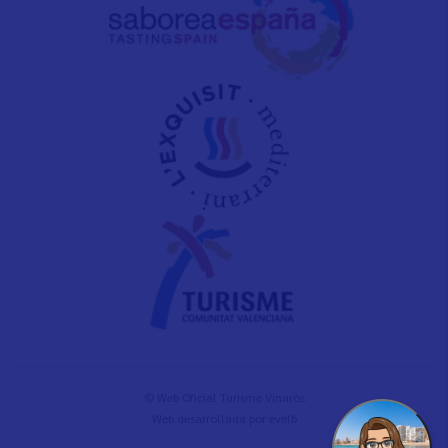
© Web Oficial Turisme Vinaròs
Web desarrollada por
evelb