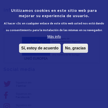
Informació
Utilizamos cookies en este sitio web para
mejorar su experiencia de usuario.
Aviso Legal
Al hacer clic en cualquier enlace de este sitio web usted nos está dando
Política de privacidad
su consentimiento para la instalación de las mismas en su navegador.
Más info
Sí, estoy de acuerdo
No, gracias
Social media
Síguenos en:
Twitter
Síguenos en:
Facebook
Síguenos en: