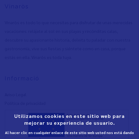
Vinaròs
Vinaròs es todo lo que necesitas para disfrutar de unas merecidas
vacaciones: relájate al sol en sus playas y recónditas calas,
descubre su apasionante historia, deleita tu paladar con nuestra
gastronomía, vive sus fiestas y siéntete como en casa, porque
estás en ella. Vinaròs es toda tuya.
Informació
Aviso Legal
Política de privacidad
Utilizamos cookies en este sitio web para
mejorar su experiencia de usuario.
Al hacer clic en cualquier enlace de este sitio web usted nos está dando