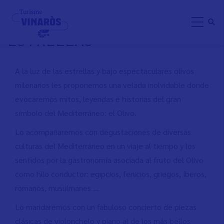
Pasar
VISTA GUIADA: OLIVOS &
al
ESTRELLAS
contenido
principal
A la luz de las estrellas y bajo espectaculares olivos
milenarios les proponemos una velada inolvidable donde
evocaremos mitos, leyendas e historias del gran
símbolo del Mediterráneo: el Olivo.
Lo acompañaremos con degustaciones de diversas
culturas del Mediterráneo en un viaje al tiempo y los
sentidos por la gastronomía asociada al fruto del Olivo
como hilo conductor: egipcios, fenicios, griegos, íberos,
romanos, musulmanes …
Lo maridaremos con un fabuloso concierto de piezas
clásicas de violonchelo y piano al de los más bellos