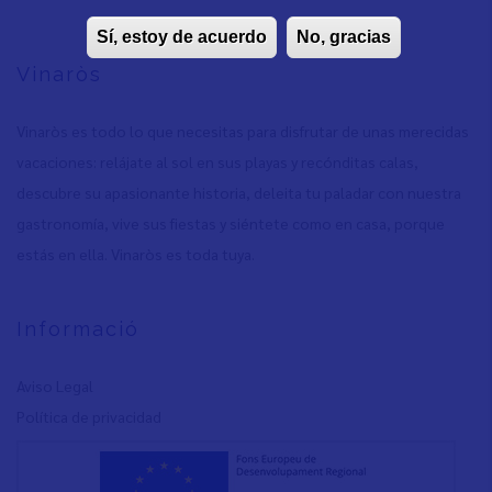
Sí, estoy de acuerdo
No, gracias
Vinaròs
Vinaròs es todo lo que necesitas para disfrutar de unas merecidas
vacaciones: relájate al sol en sus playas y recónditas calas,
descubre su apasionante historia, deleita tu paladar con nuestra
gastronomía, vive sus fiestas y siéntete como en casa, porque
estás en ella. Vinaròs es toda tuya.
Informació
Aviso Legal
Política de privacidad