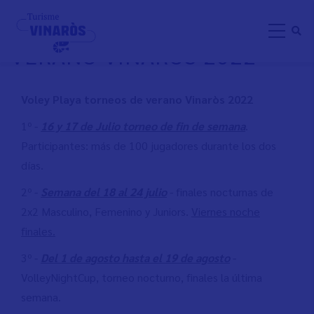
Pasar
VOLEY PLAYA TORNEOS DE
al
VERANO VINARÒS 2022
contenido
principal
Voley Playa torneos de verano Vinaròs 2022
1º
-
16 y 17 de Julio torneo de fin de semana
.
Participantes: más de 100 jugadores durante los dos
días.
2º -
Semana del 18 al 24 julio
- finales nocturnas de
2x2 Masculino, Femenino y Juniors.
Viernes noche
finales.
3º -
Del 1 de agosto hasta el 19 de agosto
-
VolleyNightCup, torneo nocturno, finales la última
semana.