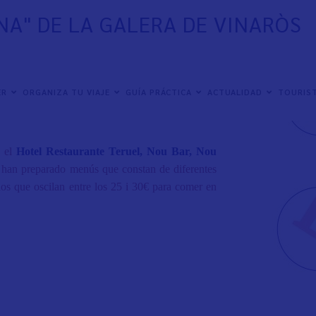
INA" DE LA GALERA DE VINARÒS
òs
28 de mar
zo
y
en esta edició
n
, particip
a
n un total
ER
ORGANIZA TU VIAJE
GUÍA PRÁCTICA
ACTUALIDAD
TOURIST
lment
e
dise
ñado
s p
ara que poder
disfrutar
en l
o
s
n
el
Hotel Restaurant
e
Teruel, Nou Bar, Nou
 han prepara
do
menús que const
a
n de diferent
e
s
io
s que oscil
a
n entre
lo
s 25 i 30€ p
a
r
a come
r
en