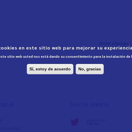
Añadir a Google 
cookies en este sitio web para mejorar su experiencia
 este sitio web usted nos está dando su consentimiento para la instalación de
Sí, estoy de acuerdo
No, gracias
mació
Social media
al
Síguenos en:
Twitter
e privacidad