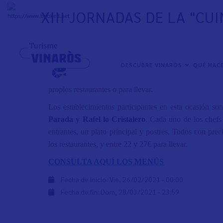
Pasar
XIII JORNADAS DE LA "CU
al
+
31°
C
contenido
principal
XIII Jornad
a
s de la “Cuina” de la Galera de Vinar
NAVEGACIÓN
L
a
s jornad
a
s se celebraran entre el
26 de febrer
o
y
el 
DESCUBRE VINARÒS
QUÉ HAC
PRINCIPAL
de
c
uatr
o
restaurant
e
s
con
menús que han
sido
especia
propi
os
restaurant
e
s o p
ara llevar
.
Lo
s establ
ecimien
t
o
s participant
e
s en esta ocasión s
o
Parada
y
Rafel lo Cristalero
. Cada un
o
de l
o
s
ch
efs
entrant
e
s, un plat
o
principal
y
postres. To
dos
con
pre
c
los
restaurant
e
s,
y
entre 22
y
27€ p
a
r
a
llev
ar.
CONSULTA AQUÍ L
O
S MENÚS
Fecha de inicio:
Vie, 26/02/2021 - 00:00
Fecha de fin:
Dom, 28/03/2021 - 23:59