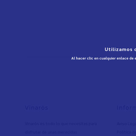
Utilizamos 
Al hacer clic en cualquier enlace de
Vinaròs
Infor
Vinaròs es todo lo que necesitas para
Aviso Leg
disfrutar de unas merecidas
Política d