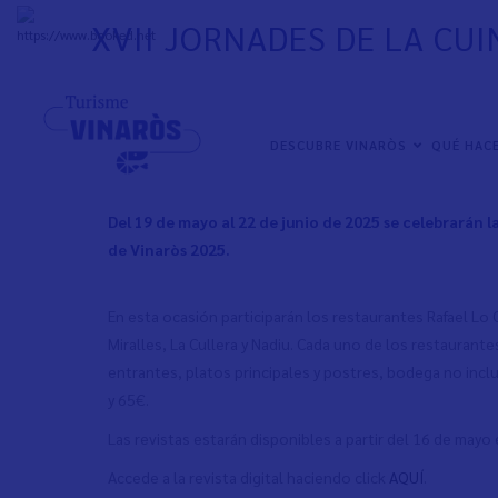
Pasar
XVII JORNADES DE LA CU
al
+
31°
C
contenido
principal
NAVEGACIÓN
DESCUBRE VINARÒS
QUÉ HAC
PRINCIPAL
Del 19 de mayo al 22 de junio de 2025 se celebrarán l
de Vinaròs 2025.
En esta ocasión participarán los restaurantes Rafael Lo 
Miralles, La Cullera y Nadiu. Cada uno de los restauran
entrantes, platos principales y postres, bodega no incl
y 65€.
Las revistas estarán disponibles a partir del 16 de mayo 
Accede a la revista digital haciendo click
AQUÍ
.