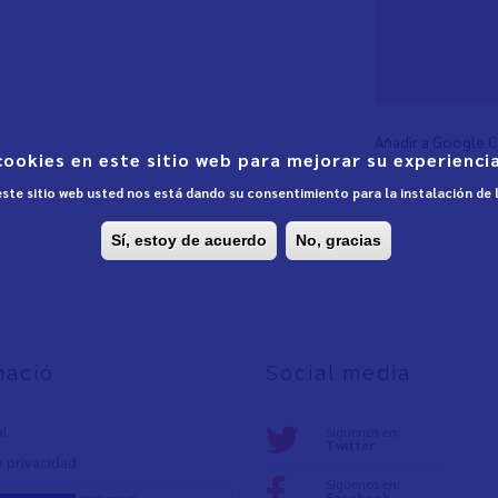
Añadir a Google 
cookies en este sitio web para mejorar su experiencia
 este sitio web usted nos está dando su consentimiento para la instalación de
Sí, estoy de acuerdo
No, gracias
mació
Social media
al
Síguenos en:
Twitter
e privacidad
Síguenos en:
Facebook