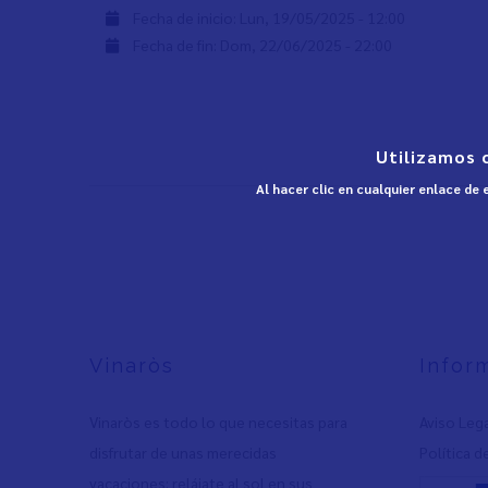
Fecha de inicio:
Lun, 19/05/2025 - 12:00
Fecha de fin:
Dom, 22/06/2025 - 22:00
Utilizamos 
Al hacer clic en cualquier enlace de
Vinaròs
Infor
Vinaròs es todo lo que necesitas para
Aviso Leg
disfrutar de unas merecidas
Política d
vacaciones: relájate al sol en sus