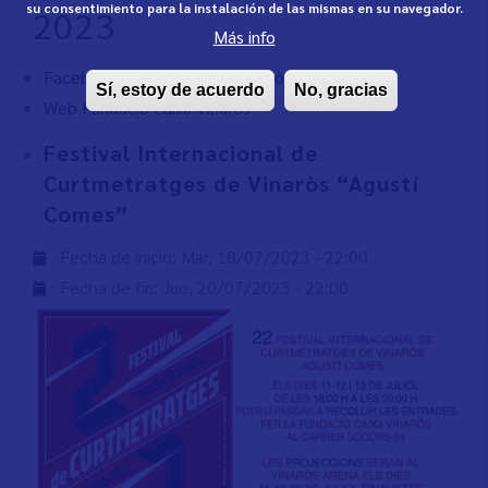
su consentimiento para la instalación de las mismas en su navegador.
2023
Más info
Facebook Fundació Caixa Vinaròs
Sí, estoy de acuerdo
No, gracias
Web Fundació Caixa Vinaròs
Festival Internacional de
Curtmetratges de Vinaròs “Agustí
Comes”
Fecha de inicio:
Mar, 18/07/2023 - 22:00
Fecha de fin:
Jue, 20/07/2023 - 22:00