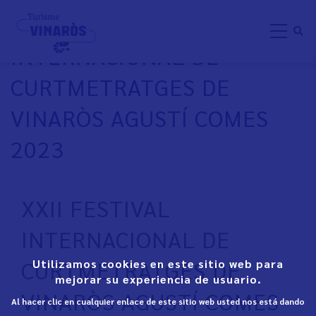
Pasar
XXII FESTIVAL
al
INTERNACIONAL DE
contenido
principal
CURTMETRATGES DE
VINARÒS AGUSTÍ COMES
2023
XXII FESTIVAL
INTERNACIONAL DE
CURTMETRATGES DE
Utilizamos cookies en este sitio web para
mejorar su experiencia de usuario.
VINARÒS AGUSTÍ COMES
Al hacer clic en cualquier enlace de este sitio web usted nos está dando