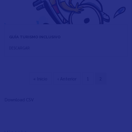
GUÍA TURISMO INCLUSIVO
DESCARGAR
Primera
« Inicio
Página
‹ Anterior
Page
1
Página
2
Paginación
página
anterior
actual
Download CSV