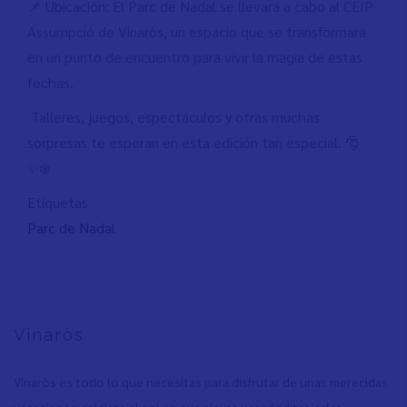
📌 Ubicación: El Parc de Nadal se llevará a cabo al CEIP
Assumpció de Vinaròs, un espacio que se transformará
en un punto de encuentro para vivir la magia de estas
fechas.
Talleres, juegos, espectáculos y otras muchas
sorpresas te esperan en esta edición tan especial. 🎅
✨❄️
Etiquetas
Parc de Nadal
Vinaròs
Vinaròs es todo lo que necesitas para disfrutar de unas merecidas
vacaciones: relájate al sol en sus playas y recónditas calas,