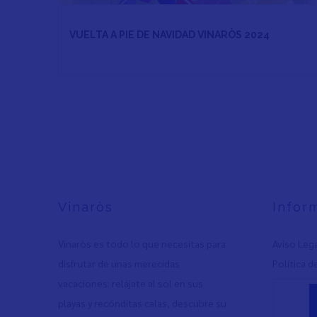
VUELTA A PIE DE NAVIDAD VINARÒS 2024
Vinaròs
Infor
Vinaròs es todo lo que necesitas para
Aviso Leg
disfrutar de unas merecidas
Política d
vacaciones: relájate al sol en sus
playas y recónditas calas, descubre su