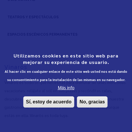
TEATROS Y ESPECTÁCULOS
ESPACIOS ESCÉNICOS PERMANENTES
Utilizamos cookies en este sitio web para
mejorar su experiencia de usuario.
Vinaròs
Al hacer clic en cualquier enlace de este sitio web usted nos está dando
su consentimiento para la instalación de las mismas en su navegador.
Vinaròs es todo lo que necesitas para disfrutar de unas merecidas
Más info
vacaciones: relájate al sol en sus playas y recónditas calas,
descubre su apasionante historia, deleita tu paladar con nuestra
Sí, estoy de acuerdo
No, gracias
gastronomía, vive sus fiestas y siéntete como en casa, porque
estás en ella. Vinaròs es toda tuya.