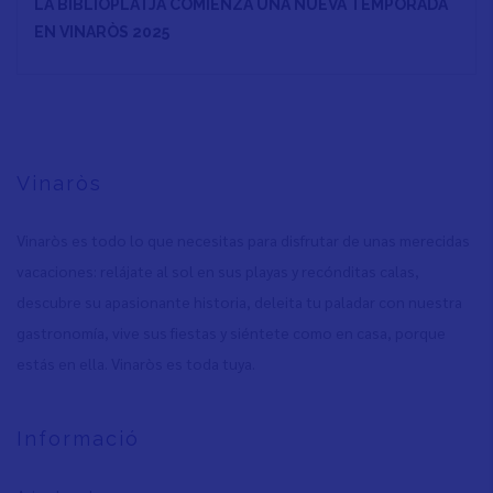
LA BIBLIOPLATJA COMIENZA UNA NUEVA TEMPORADA
EN VINARÒS 2025
Vinaròs
Vinaròs es todo lo que necesitas para disfrutar de unas merecidas
vacaciones: relájate al sol en sus playas y recónditas calas,
descubre su apasionante historia, deleita tu paladar con nuestra
gastronomía, vive sus fiestas y siéntete como en casa, porque
estás en ella. Vinaròs es toda tuya.
Informació