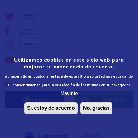
Síguenos en:
Twitter
Síguenos en:
Facebook
Síguenos en:
Instagram
Síguenos en:
Utilizamos cookies en este sitio web para
YouTube
mejorar su experiencia de usuario.
Al hacer clic en cualquier enlace de este sitio web usted nos está dando
Inspira Vinaròs
su consentimiento para la instalación de las mismas en su navegador.
Más info
Sí, estoy de acuerdo
No, gracias