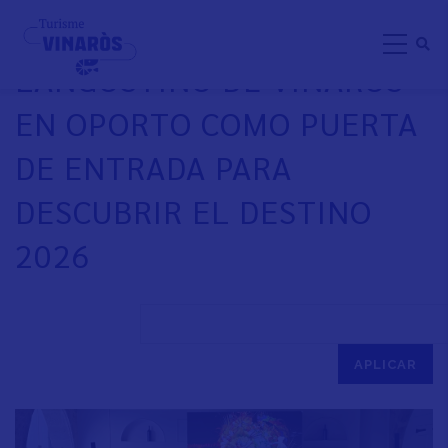
Pasar
VINARÒS PROMOCIONA EL
al
LANGOSTINO DE VINARÒS
contenido
principal
EN OPORTO COMO PUERTA
DE ENTRADA PARA
DESCUBRIR EL DESTINO
2026