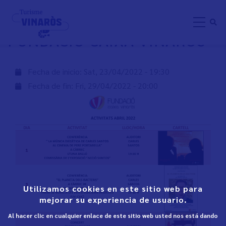
Skip
ABRIL ACTIVITATS -
to
FUNDACIÓ CAIXA VINARÒS
main
content
Fecha de inicio:
Sat, 23/04/2022 - 19:30
Fecha de fin:
Fri, 29/04/2022 - 20:00
Utilizamos cookies en este sitio web para
mejorar su experiencia de usuario.
Al hacer clic en cualquier enlace de este sitio web usted nos está dando