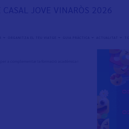
E CASAL JOVE VINARÒS 2026
Casal Jove
ER
ORGANITZA EL TEU VIATGE
GUIA PRÀCTICA
ACTUALITAT
TO
etències professionals i facilitar l’ocupabilitat
per a complementar la formació acadèmica i