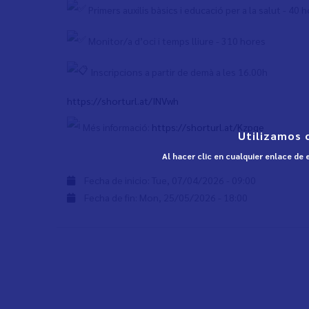
Primers auxilis bàsics i educació per a la salut - 40 h
Monitor/a d’oci i temps lliure - 310 hores
Inscripcions a partir de demà a les 16.00h
https://shorturl.at/INVwh
Més informació:
https://shorturl.at/Kzpqe
Utilizamos 
Al hacer clic en cualquier enlace de
Fecha de inicio:
Tue, 07/04/2026 - 09:00
Fecha de fin:
Mon, 25/05/2026 - 18:00