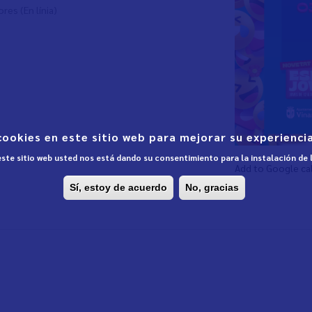
ores (En línia)
cookies en este sitio web para mejorar su experiencia
 este sitio web usted nos está dando su consentimiento para la instalación de
Add to Google ca
Sí, estoy de acuerdo
No, gracias