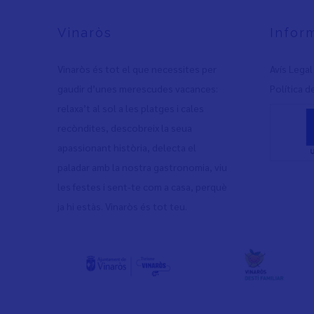
Vinaròs
Infor
Vinaròs és tot el que necessites per
Avís Legal
gaudir d’unes merescudes vacances:
Política d
relaxa’t al sol a les platges i cales
recòndites, descobreix la seua
apassionant història, delecta el
paladar amb la nostra gastronomia, viu
les festes i sent-te com a casa, perquè
ja hi estàs. Vinaròs és tot teu.