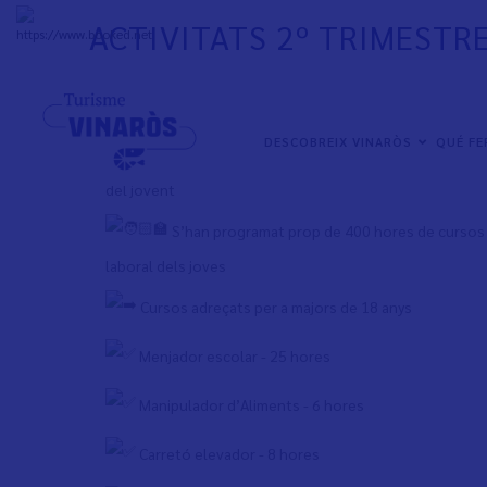
Skip
ACTIVITATS 2º TRIMESTR
to
+
31°
C
main
content
Joventut dona a conéixer la nova programació del 
NAVEGACIÓN
DESCOBREIX VINARÒS
QUÉ F
Sobretot es tracta de cursos per a millorar les comp
PRINCIPAL
del jovent
S’han programat prop de 400 hores de cursos 
laboral dels joves
Cursos adreçats per a majors de 18 anys
Menjador escolar - 25 hores
Manipulador d’Aliments - 6 hores
Carretó elevador - 8 hores