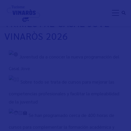
Pasar
ACTIVIDADES 2º
al
TRIMESTRE CASAL JOVE
contenido
principal
VINARÒS 2026
Juventud da a conocer la nueva programación del
Casal Jove
Sobre todo se trata de cursos para mejorar las
competencias profesionales y facilitar la empleabilidad
de la juventud
Se han programado cerca de 400 horas de
cursos para complementar la formación académica y