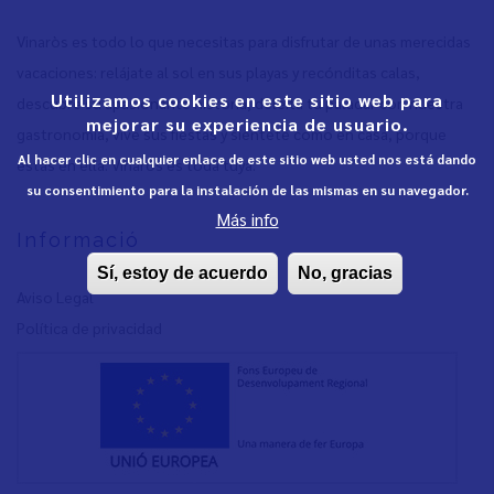
Vinaròs es todo lo que necesitas para disfrutar de unas merecidas
vacaciones: relájate al sol en sus playas y recónditas calas,
Utilizamos cookies en este sitio web para
descubre su apasionante historia, deleita tu paladar con nuestra
mejorar su experiencia de usuario.
gastronomía, vive sus fiestas y siéntete como en casa, porque
Al hacer clic en cualquier enlace de este sitio web usted nos está dando
estás en ella. Vinaròs es toda tuya.
su consentimiento para la instalación de las mismas en su navegador.
Más info
Informació
Sí, estoy de acuerdo
No, gracias
Aviso Legal
Política de privacidad