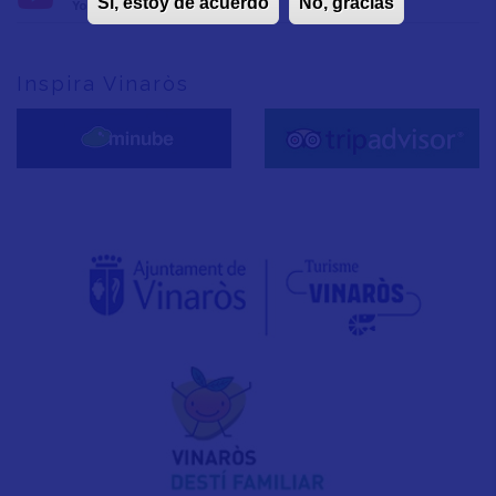
Sí, estoy de acuerdo
No, gracias
YouTube
Inspira Vinaròs