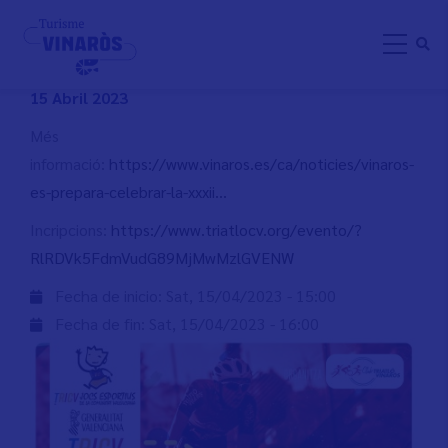
Skip
DUATLÓ ESCOLAR VINARÒS
to
main
content
15 Abril 2023
Més
informació:
https://www.vinaros.es/ca/noticies/vinaros-
es-prepara-celebrar-la-xxxii…
Incripcions:
https://www.triatlocv.org/evento/?
RlRDVk5FdmVudG89MjMwMzlGVENW
Fecha de inicio:
Sat, 15/04/2023 - 15:00
Fecha de fin:
Sat, 15/04/2023 - 16:00