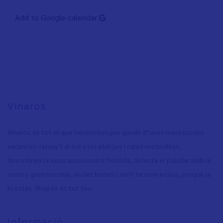
Add to Google calendar
Vinaròs
Vinaròs és tot el que necessites per gaudir d’unes merescudes
vacances: relaxa’t al sol a les platges i cales recòndites,
descobreix la seua apassionant història, delecta el paladar amb la
nostra gastronomia, viu les festes i sent-te com a casa, perquè ja
hi estàs. Vinaròs és tot teu.
Informació