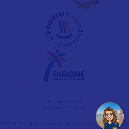
© Turisme de Vinaròs
Web desenrotllada per
evelb
The website encountered an unexpected error. Please try again