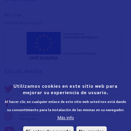
Avís Legal
Política de privacita
t
Social media
Utilizamos cookies en este sitio web para
Seguix-nos en:
Twitter
mejorar su experiencia de usuario.
Seguix-nos en:
Al hacer clic en cualquier enlace de este sitio web usted nos está dando
Facebook
su consentimiento para la instalación de las mismas en su navegador.
Seguix-nos en:
Más info
Instagram
Seguix-nos en: