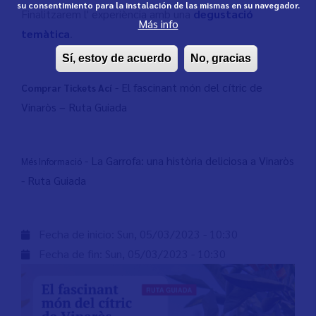
su consentimiento para la instalación de las mismas en su navegador.
Finalitzarem l' experiència amb una
degustació
Más info
temàtica
.
Sí, estoy de acuerdo
No, gracias
-
El fascinant món del cítric de
Comprar Tickets Ací
Vinaròs – Ruta Guiada
-
La Garrofa: una història deliciosa a Vinaròs
Més Informació
-
Ruta
Guiad
a
Fecha de inicio:
Sun, 05/03/2023 - 10:30
Fecha de fin:
Sun, 05/03/2023 - 10:30