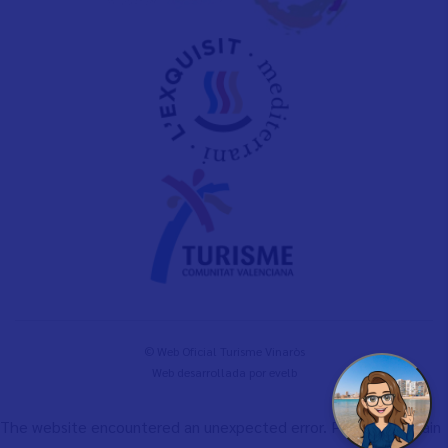
© Web Oficial Turisme Vinaròs
Web desarrollada por
evelb
The website encountered an unexpected error. Please try again