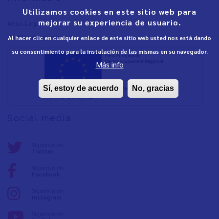
Utilizamos cookies en este sitio web para
mejorar su experiencia de usuario.
Aviso Legal
Política de privacidad
Al hacer clic en cualquier enlace de este sitio web usted nos está dando
su consentimiento para la instalación de las mismas en su navegador.
Más info
Sí, estoy de acuerdo
No, gracias
Social media
Síguenos en:
Twitter
Síguenos en:
Facebook
Síguenos en:
Instagram
Síguenos en: