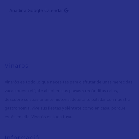
Añadir a Google Calendar
Vinaròs
Vinaròs es todo lo que necesitas para disfrutar de unas merecidas
vacaciones: relájate al sol en sus playas y recónditas calas,
descubre su apasionante historia, deleita tu paladar con nuestra
gastronomía, vive sus fiestas y siéntete como en casa, porque
estás en ella. Vinaròs es toda tuya.
Informació