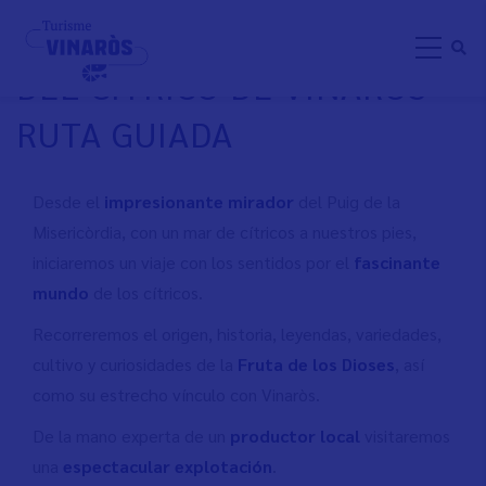
Pasar
EL FASCINANTE MUNDO
al
DEL CÍTRICO DE VINARÒS -
contenido
principal
RUTA GUIADA
Desde el
impresionante mirador
del Puig de la
Misericòrdia, con un mar de cítricos a nuestros pies,
iniciaremos un viaje con los sentidos por el
fascinante
mundo
de los cítricos.
Recorreremos el origen, historia, leyendas, variedades,
cultivo y curiosidades de la
Fruta de los Dioses
, así
como su estrecho vínculo con Vinaròs.
De la mano experta de un
productor local
visitaremos
una
espectacular explotación
.