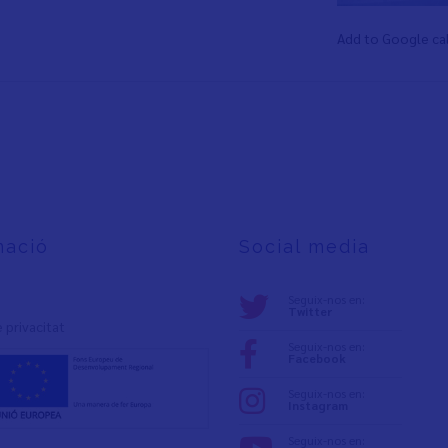
Add to Google ca
mació
Social media
Seguix-nos en:
Twitter
e privacita
t
Seguix-nos en:
Facebook
Seguix-nos en:
Instagram
Seguix-nos en: