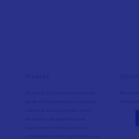
Vinaròs
Infor
Vinaròs és tot el que necessites per
Avís Legal
gaudir d’unes merescudes vacances:
Política d
relaxa’t al sol a les platges i cales
recòndites, descobreix la seua
apassionant història, delecta el
paladar amb la nostra gastronomia, viu