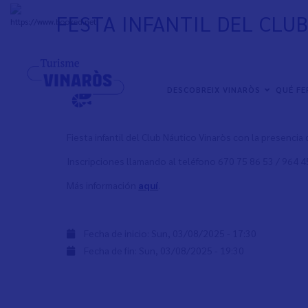
Skip
FESTA INFANTIL DEL CLU
to
+
31°
C
main
content
NAVEGACIÓN
DESCOBREIX VINARÒS
QUÉ F
PRINCIPAL
Fiesta infantil del Club Náutico Vinaròs con la presencia de
Inscripciones llamando al teléfono 670 75 86 53 / 964 45 
Más información
aquí
.
Fecha de inicio:
Sun, 03/08/2025 - 17:30
Fecha de fin:
Sun, 03/08/2025 - 19:30