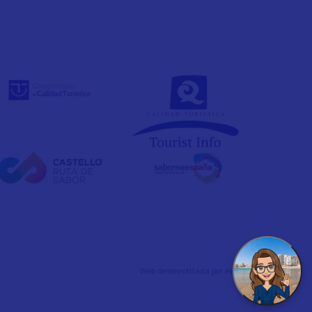
Web desenrotllada per
evelb