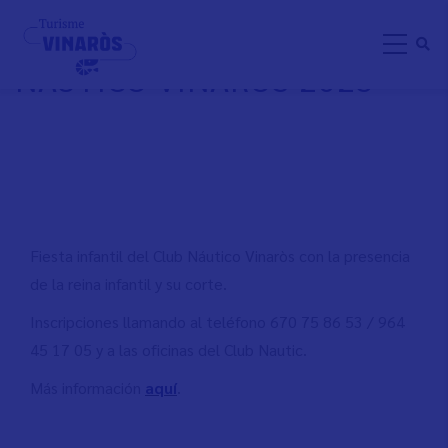
Pasar
FIESTA INFANTIL DEL CLUB
al
NÁUTICO VINARÒS 2025
contenido
principal
Fiesta infantil del Club Náutico Vinaròs con la presencia
de la reina infantil y su corte.
Inscripciones llamando al teléfono 670 75 86 53 / 964
45 17 05 y a las oficinas del Club Nautic.
Más información
aquí
.