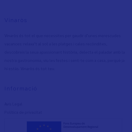
Vinaròs
Vinaròs és tot el que necessites per gaudir d’unes merescudes
vacances: relaxa’t al sol a les platges i cales recòndites,
descobreix la seua apassionant història, delecta el paladar amb la
nostra gastronomia, viu les festes i sent-te com a casa, perquè ja
hi estàs. Vinaròs és tot teu.
Informació
Avís Legal
Política de privacita
t