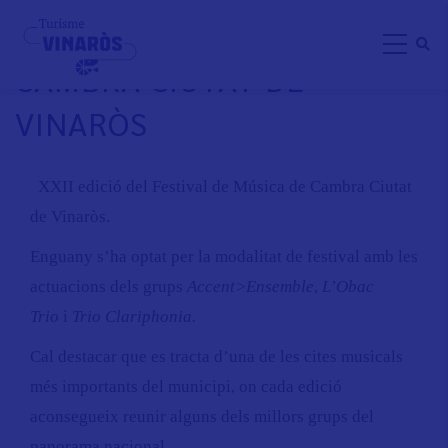
Skip
FESTIVAL MÚSICA DE
to
CAMBRA CIUTAT DE
main
content
VINARÒS
XXII edició del Festival de Música de Cambra Ciutat
de Vinaròs.
Enguany s’ha optat per la modalitat de festival amb les
actuacions dels grups
Accent>Ensemble
,
L’Obac
Trio
i
Trio Clariphonia.
Cal destacar que es tracta d’una de les cites musicals
més importants del municipi, on cada edició
aconsegueix reunir alguns dels millors grups del
panorama nacional.