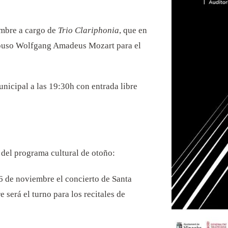
embre a cargo de
Trio Clariphonia
, que en
ompuso Wolfgang Amadeus Mozart para el
unicipal a las 19:30h con entrada libre
del programa cultural de otoño:
use cookies on this site to enhance your user experi
More info
26 de noviembre el concierto de Santa
By clicking the Accept button, you agree to us doing so.
 será el turno para los recitales de
Accept
No, thanks