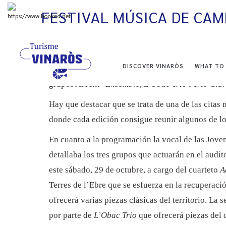
Skip
FESTIVAL MÚSICA DE CAM
to
main
+
33°
C
content
XXII edición del Festival de Música de Cambra C
NAVEGACIÓN
DISCOVER VINARÒS
WHAT TO
Este año se ha optado por la modalidad de festiva
PRINCIPAL
grupos
Accent>Ensemble
,
L’Obac Trio
i
Trio Cla
Hay que destacar que se trata de una de las citas
donde cada edición consigue reunir algunos de l
En cuanto a la programación la vocal de las Joven
detallaba los tres grupos que actuarán en el audit
este sábado, 29 de octubre, a cargo del cuarteto
A
Terres de l’Ebre que se esfuerza en la recuperac
ofrecerá varias piezas clásicas del territorio. La
por parte de
L’Obac Trio
que ofrecerá piezas del