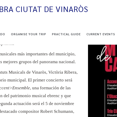
BRA CIUTAT DE VINARÒS
iutat de Vinaròs.
 DO
ORGANISE YOUR TRIP
PRACTICAL GUIDE
CURRENT EVENTS
l con las actuaciones de los
riphonia
 musicales más importantes del municipio,
os mejores grupos del panorama nacional.
tuts Musicals de Vinaròs, Victòria Ribera,
orio municipal. El primer concierto será
ccent>Ensemble
, una formación de las
ión del patrimonio musical ebrenc y que
 segunda actuación será el 5 de noviembre
 destacado compositor Robert Schumann,