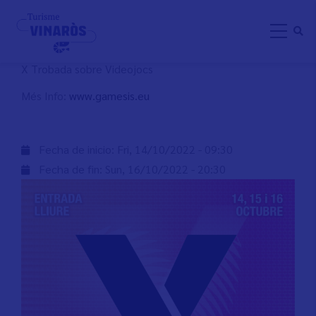
Skip
GÀMESIS VINARÒS 2K22
to
main
content
X Trobada sobre Videojocs
Més Info:
www.gamesis.eu
Fecha de inicio:
Fri, 14/10/2022 - 09:30
Fecha de fin:
Sun, 16/10/2022 - 20:30