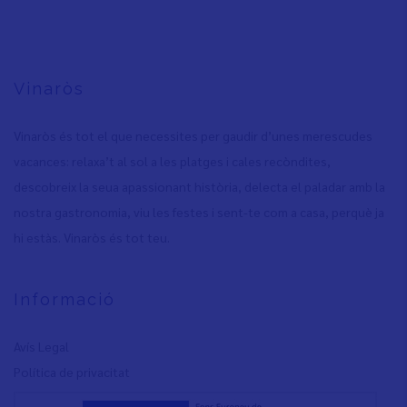
Vinaròs
Vinaròs és tot el que necessites per gaudir d’unes merescudes
vacances: relaxa’t al sol a les platges i cales recòndites,
descobreix la seua apassionant història, delecta el paladar amb la
nostra gastronomia, viu les festes i sent-te com a casa, perquè ja
hi estàs. Vinaròs és tot teu.
Informació
Avís Legal
Política de privacita
t