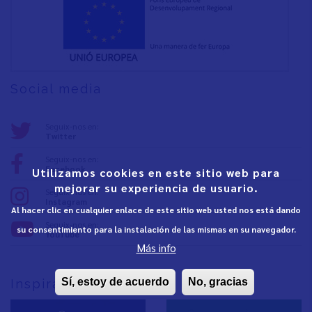
Social media
Seguix-nos en:
Twitter
Seguix-nos en:
Facebook
Utilizamos cookies en este sitio web para
mejorar su experiencia de usuario.
Seguix-nos en:
Instagram
Al hacer clic en cualquier enlace de este sitio web usted nos está dando
Seguix-nos en:
su consentimiento para la instalación de las mismas en su navegador.
YouTube
Más info
Sí, estoy de acuerdo
No, gracias
Inspira Vinaròs