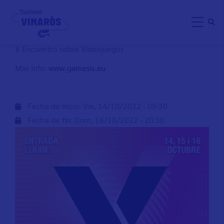
Pasar
GÀMESIS VINARÒS 2K22
al
contenido
principal
X Encuentro sobre Videojuegos
Más Info:
www.gamesis.eu
Fecha de inicio:
Vie, 14/10/2022 - 09:30
Fecha de fin:
Dom, 16/10/2022 - 20:30