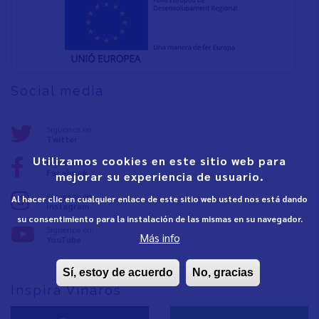
Social media
Síguenos en:
Twitter
Utilizamos cookies en este sitio web para
Síguenos en:
Facebook
mejorar su experiencia de usuario.
Síguenos en:
Al hacer clic en cualquier enlace de este sitio web usted nos está dando
Instagram
su consentimiento para la instalación de las mismas en su navegador.
Síguenos en:
Más info
YouTube
Sí, estoy de acuerdo
No, gracias
Inspira Vinaròs