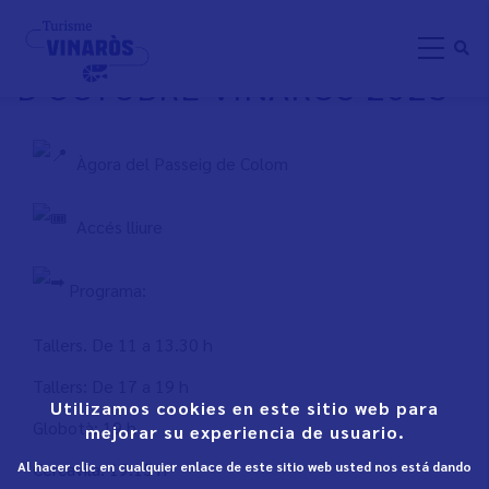
Skip
NANOS AL CARRER 9
to
D'OCTUBRE VINARÒS 2023
main
content
Àgora del Passeig de Colom
Accés lliure
Programa:
Tallers. De 11 a 13.30 h
Tallers: De 17 a 19 h
Utilizamos cookies en este sitio web para
Globotà: 19 h
mejorar su experiencia de usuario.
Cercavila: 19.15 h
Al hacer clic en cualquier enlace de este sitio web usted nos está dando