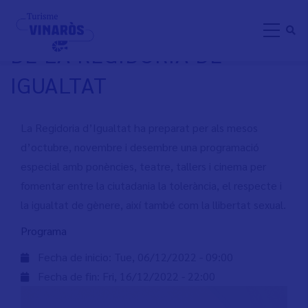
Skip
PROGRAMA D'ACTIVITATS
to
DE LA REGIDORIA DE
main
content
IGUALTAT
La Regidoria d’Igualtat ha preparat per als mesos
d’octubre, novembre i desembre una programació
especial amb ponències, teatre, tallers i cinema per
fomentar entre la ciutadania la tolerància, el respecte i
la igualtat de gènere, així també com la llibertat sexual.
Programa
Fecha de inicio:
Tue, 06/12/2022 - 09:00
Fecha de fin:
Fri, 16/12/2022 - 22:00