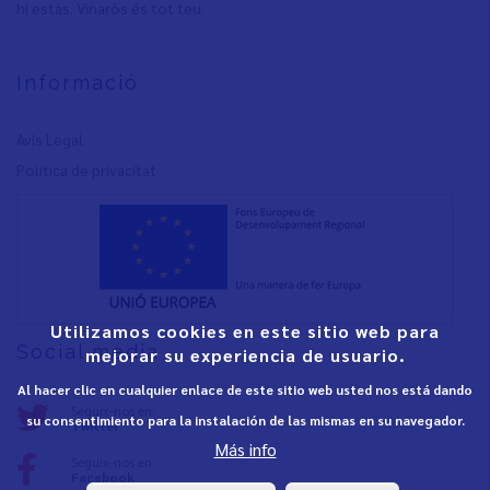
hi estàs. Vinaròs és tot teu.
Informació
Avís Legal
Política de privacita
t
Utilizamos cookies en este sitio web para
Social media
mejorar su experiencia de usuario.
Al hacer clic en cualquier enlace de este sitio web usted nos está dando
Seguix-nos en:
su consentimiento para la instalación de las mismas en su navegador.
Twitter
Más info
Seguix-nos en:
Facebook