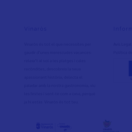
Vinaròs
Infor
Vinaròs és tot el que necessites per
Avís Legal
gaudir d’unes merescudes vacances:
Política d
relaxa’t al sol a les platges i cales
recòndites, descobreix la seua
apassionant història, delecta el
paladar amb la nostra gastronomia, viu
les festes i sent-te com a casa, perquè
ja hi estàs. Vinaròs és tot teu.