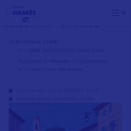
Skip
TROBADA DE BANDES BAIX
to
MAESTRAT - VINARÒS
main
content
23 de Octubre, 11:00h
Lloc:
Carrar San Cristòfol fins Vinaròs Arena
Participació de
14 bandes
de les poblacions
de la comarca y uns
600 músics
.
Fecha de inicio:
Sun, 23/10/2022 - 11:00
Fecha de fin:
Sun, 23/10/2022 - 12:00