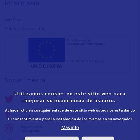
Informació
Avís Legal
Política de privacita
t
Social media
Utilizamos cookies en este sitio web para
Seguix-nos en:
mejorar su experiencia de usuario.
Twitter
Al hacer clic en cualquier enlace de este sitio web usted nos está dando
Seguix-nos en:
Facebook
su consentimiento para la instalación de las mismas en su navegador.
Seguix-nos en:
Más info
Instagram