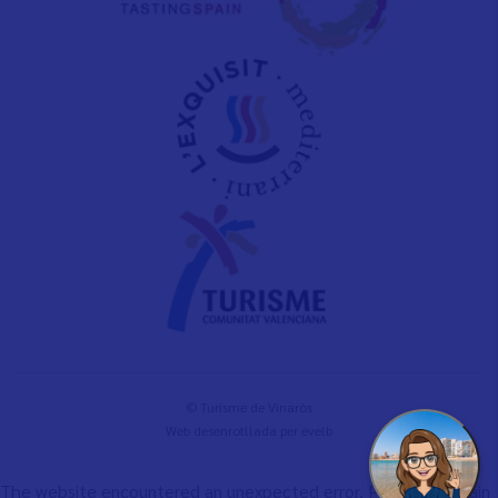
© Turisme de Vinaròs
Web desenrotllada per
evelb
The website encountered an unexpected error. Please try again