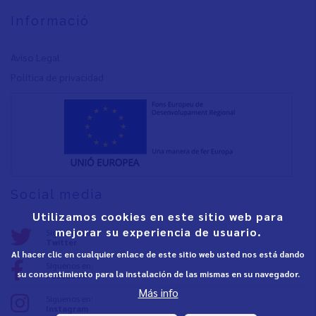
Informació
Aviso Legal
Política de privacidad
Social media
Utilizamos cookies en este sitio web para
mejorar su experiencia de usuario.
Síguenos en:
Twitter
Al hacer clic en cualquier enlace de este sitio web usted nos está dando
Síguenos en:
su consentimiento para la instalación de las mismas en su navegador.
Facebook
Más info
Síguenos en:
Instagram