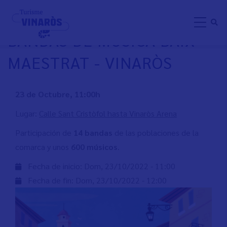
Pasar
ENCUENTRO COMARCAL DE
al
BANDAS DE MÚSICA BAIX
contenido
principal
MAESTRAT - VINARÒS
23 de Octubre, 11:00h
Lugar:
Calle Sant Cristòfol hasta Vinaròs Arena
Participación de
14 bandas
de las poblaciones de la
comarca y unos
600 músicos
.
Fecha de inicio:
Dom, 23/10/2022 - 11:00
Fecha de fin:
Dom, 23/10/2022 - 12:00