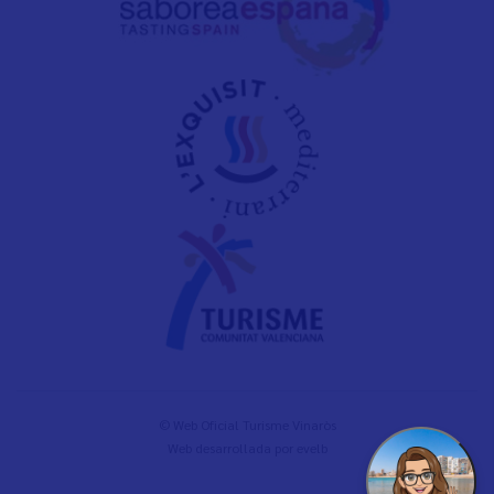
© Web Oficial Turisme Vinaròs
Web desarrollada por
evelb