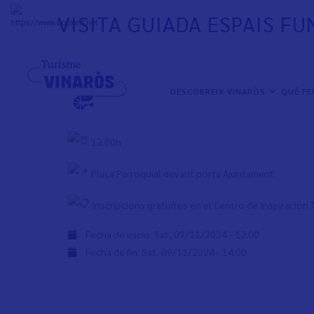
Skip
VISITA GUIADA ESPAIS FU
to
+
31°
C
main
content
Visita espais funeraris de Vinaròs, una experiencia de la
alguns secrets
NAVEGACIÓN
DESCOBREIX VINARÒS
QUÉ F
PRINCIPAL
Dissabte 9 de novembre
12.00h
Plaça Parroquial devant porta Ajuntament
Inscripcions gratuites en el Centro de Inspiración 
Fecha de inicio:
Sat, 09/11/2024 - 12:00
Fecha de fin:
Sat, 09/11/2024 - 14:00