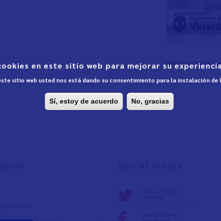
Add to Google ca
cookies en este sitio web para mejorar su experiencia
 este sitio web usted nos está dando su consentimiento para la instalación de
Sí, estoy de acuerdo
No, gracias
mació
Social media
Seguix-nos en:
Twitter
e privacita
t
Seguix-nos en:
Facebook