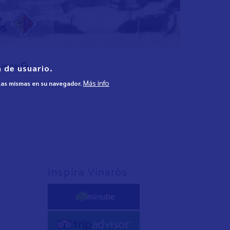
lendar
 de usuario.
Más info
 las mismas en su navegador.
Inspira Vinaròs