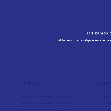
Utilizamos 
Al hacer clic en cualquier enlace de
Vinaròs
Infor
Vinaròs és tot el que necessites per
Avís Legal
gaudir d’unes merescudes vacances:
Política d
relaxa’t al sol a les platges i cales