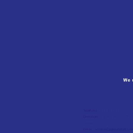
We 
Teléfono
- 964 453 334
Dirección
- Passeig de Cristòfo
Castelló
Email
-
vinaros[@]touristinfo.ne