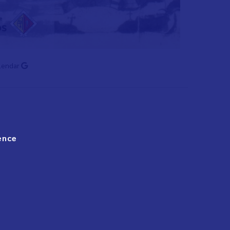
lendar
ence