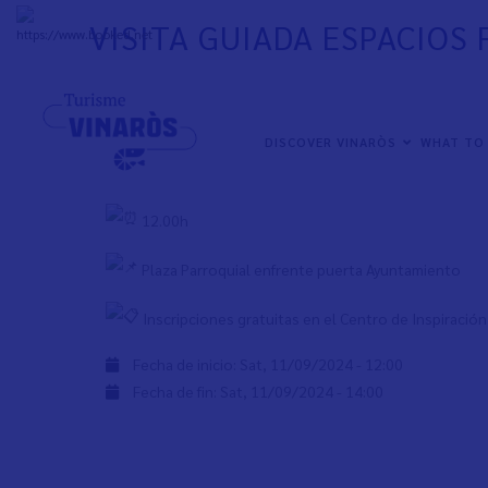
Skip
VISITA GUIADA ESPACIOS
to
+
33°
C
main
content
Visita espacios funerarios de Vinaròs, una experiencia 
historia y algunos secretos
NAVEGACIÓN
DISCOVER VINARÒS
WHAT TO
PRINCIPAL
Sábado 9 de noviembre
12.00h
Plaza Parroquial enfrente puerta Ayuntamiento
Inscripciones gratuitas en el Centro de Inspiración
Fecha de inicio:
Sat, 11/09/2024 - 12:00
Fecha de fin:
Sat, 11/09/2024 - 14:00