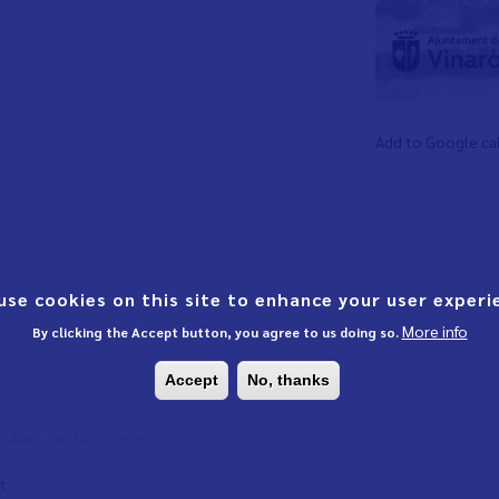
Add to Google ca
use cookies on this site to enhance your user experi
More info
By clicking the Accept button, you agree to us doing so.
Accept
No, thanks
l Colom, s/n, 12500 Vinaròs,
t