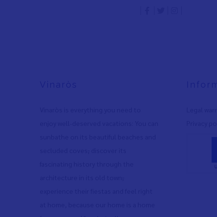
Vinaròs
Infor
Vinaròs is everything you need to
Legal war
enjoy well-deserved vacations: You can
Privacy po
sunbathe on its beautiful beaches and
secluded coves
,
discover its
fascinating history through the
architecture in its old town
,
experience their fiestas and feel right
at home, because our home is a home