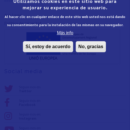
Utilizamos cookies en este sitio web para
mejorar su experiencia de usuario.
Avís Legal
Al hacer clic en cualquier enlace de este sitio web usted nos está dando
Política de privacita
t
su consentimiento para la instalación de las mismas en su navegador.
Más info
Sí, estoy de acuerdo
No, gracias
Social media
Seguix-nos en:
Twitter
Seguix-nos en:
Facebook
Seguix-nos en:
Instagram
Seguix-nos en: