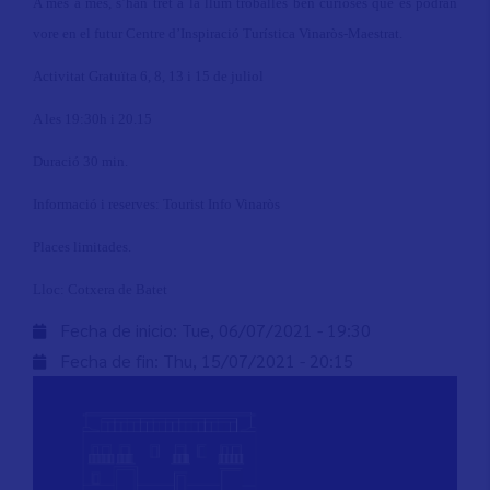
A més a més, s’han tret a la llum troballes ben curioses que es podran
vore en el futur Centre d’Inspiració Turística Vinaròs-Maestrat.
Activitat Gratuïta 6, 8, 13 i 15 de juliol
A les 19:30h i 20.15
Duració 30 min.
Informació i reserves: Tourist Info Vinaròs
Places limitades.
Lloc: Cotxera de Batet
Fecha de inicio:
Tue, 06/07/2021 - 19:30
Fecha de fin:
Thu, 15/07/2021 - 20:15