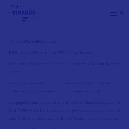
Skip
VISITAS GUIADAS COCHERA
to
DE BATET VINARÒS
main
content
400 anys d’un edifici singular
Del Baluard del Fortí al futur CIT Vinaròs-Maestrat
Unes excavacions arqueològiques que han tret a la llum la nostra
historia.
Les excavacions realitzades prèviament a la consolidació de l’edifici on
vos trobeu, han permés entreveure la seua importància històrica.
S'ha pogut documentar part de la fortificació o baluard conegut com el
Fortí (1669/90-1821/37), construït pel govern municipal a finals del
segle XVII per a la defensa de la vil·la de Vinaròs i el seu front marítim.