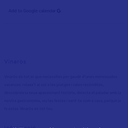
Add to Google calendar
Vinaròs
Vinaròs és tot el que necessites per gaudir d’unes merescudes
vacances: relaxa’t al sol a les platges i cales recòndites,
descobreix la seua apassionant història, delecta el paladar amb la
nostra gastronomia, viu les festes i sent-te com a casa, perquè ja
hi estàs. Vinaròs és tot teu.
Informació