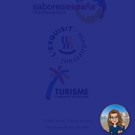
© Web Oficial Turisme Vinaròs
Web desarrollada por
evelb