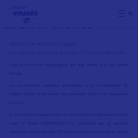
Pasar
VISITAS GUIADAS COCHERA
al
DE BATET VINARÒS
contenido
principal
400 años de un edificio singular
Del Baluarte del Fortín al Futuro CIT Vinaròs-Maestrat
Unas excavaciones arqueológicas que han sacado a la luz nuestra
historia.
Las excavaciones realizadas previamente a la consolidación del
edificio donde os encontráis, han permitido entrever su importancia
histórica.
Se ha podido documentar parte de la fortificación o Baluarte conocido
como el Fortín (1669/90-1821/37), construido por el gobierno
municipal a finales del siglo XVII para la defensa de la villa de Vinaròs