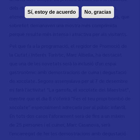
dels dies de la fira que passarà dels 10 als sis dies,
Sí, estoy de acuerdo
No, gracias
atenent les observacions dels mateixos expositors, que
sobretot demanaven una mostra més comprimida
perquè resulte més intensa i atractiva per als visitants.
Pel que fa a la programació, el regidor de Promoció de
la Ciutat i Interés Turístic, Marc Albella, ha destacat
que una de les novetats serà la inclusió d'un espai
gastronòmic amb demostracions de cuina i degustació
de xocolate. Segons assenyalava per al 7 de desembre
es farà l'activitat "La garrofa, el xocolate del Maestrat",
mentre que el dia 8 s'oferirà "Fes el teu propi bombó de
xocolate" especialment adreçada per al públic infantil.
En tots dos casos l'aforament serà de fins a un màxim
de 25 persones i el cuiner, Marc Casanova, serà
l'encarregat de fer les demostracions amb degustació