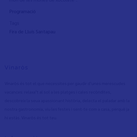
Programació
Tags
Fira de Lluís Santapau
Vinaròs
Vinaròs és tot el que necessites per gaudir d’unes merescudes
vacances: relaxa’t al sol a les platges i cales recòndites,
descobreix la seua apassionant història, delecta el paladar amb la
nostra gastronomia, viu les festes i sent-te com a casa, perquè ja
hi estàs. Vinaròs és tot teu.