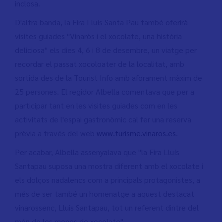
inclosa.
D'altra banda, la Fira Lluís Santa Pau també oferirà
visites guiades "Vinaròs i el xocolate, una història
deliciosa" els dies 4, 6 i 8 de desembre, un viatge per
recordar el passat xocoloater de la localitat, amb
sortida des de la Tourist Info amb aforament màxim de
25 persones. El regidor Albella comentava que per a
participar tant en les visites guiades com en les
activitats de l'espai gastronòmic cal fer una reserva
prèvia a través del web
www.turisme.vinaros.es
.
Per acabar, Albella assenyalava que "la Fira Lluís
Santapau suposa una mostra diferent amb el xocolate i
els dolços nadalencs com a principals protagonistes, a
més de ser també un homenatge a aquest destacat
vinarossenc, Lluis Santapau, tot un referent dintre del
món de les mones de xocolate".