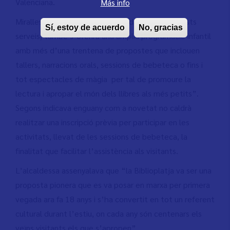
Valenciana.
Más info
Miralles ha destacat que “a banda de tots aquests
Sí, estoy de acuerdo
No, gracias
serveis, també s’oferirà una àmplia programació infantil
amb més d’una trentena de propostes que inclouen
tallers, narracions orals, sessions de bebeteca o fins i
tot espectacles de màgia per tal de promoure la
lectura i apropar el món dels llibres als més petits”.
Segons indicava enguany com a novetat no caldrà
realitzar una inscripció prèvia per participar en les
activitats, llevat de les sessions de bebeteca, la
finalitat que facilitar l’assistència als visitants.
L’alcaldessa assenyalava que “la Biblioplatja va ser una
proposta pionera que es va posar en marxa per primera
vegada ara fa 18 anys i s’ha convertit en tot un referent
cultural durant l’estiu, on cada any són centenars els
veïns visitants els que s’apropen”.