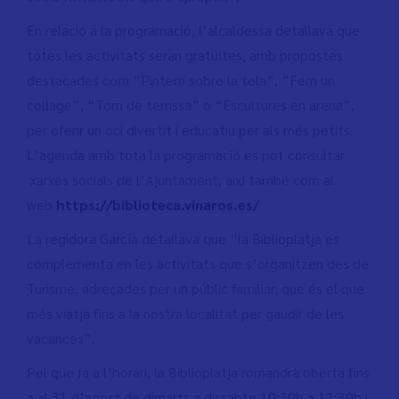
En relació a la programació, l’alcaldessa detallava que
totes les activitats seran gratuïtes, amb propostes
destacades com “Pintem sobre la tela”, “Fem un
collage”, “Torn de terrissa” o “Escultures en arena”,
per oferir un oci divertit i educatiu per als més petits.
L’agenda amb tota la programació es pot consultar
xarxes socials de l’Ajuntament, així també com al
web
https://biblioteca.vinaros.es/
La regidora García detallava que “la Biblioplatja es
complementa en les activitats que s’organitzen des de
Turisme, adreçades per un públic familiar, que és el que
més viatja fins a la nostra localitat per gaudir de les
vacances”.
Pel que fa a l’horari, la Biblioplatja romandrà oberta fins
a al 31 d’agost de dimarts a dissabte 10:30h a 13:30h i