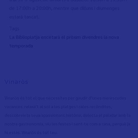
de 17:00h a 20:00h, mentre que dilluns i diumenges
estarà tancat.
Tags
La Biblioplatja encetarà el pròxim divendres la nova
temporada
Vinaròs
Vinaròs és tot el que necessites per gaudir d’unes merescudes
vacances: relaxa’t al sol a les platges i cales recòndites,
descobreix la seua apassionant història, delecta el paladar amb la
nostra gastronomia, viu les festes i sent-te com a casa, perquè ja
hi estàs. Vinaròs és tot teu.