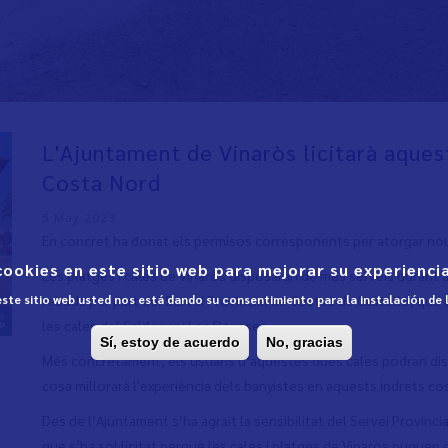
L'Ajuntament de Vinaròs licitarà aquest
Costa Nord
5 May 2023
En concret ha donat els permisos corresponents per atorgar nous
cookies en este sitio web para mejorar su experiencia
Les platges i cales de Vinaròs disposaran de més serveis durant 
 este sitio web usted nos está dando su consentimiento para la instalación de
rebuda per part del Servei Provincial de Costes de Castelló, qu
les cales del Saldonar i Les Deveses.
Sí, estoy de acuerdo
No, gracias
Més concretament, els usuaris d’aquestes dues cales podran dispo
cosa millorarà l'experiència dels banyistes en aquests indrets co
Des de l’Ajuntament s’ha agraït la sensibilitat del Servei Provinc
que s’ha sol·licitat perquè les cales i platges de Vinaròs pugue