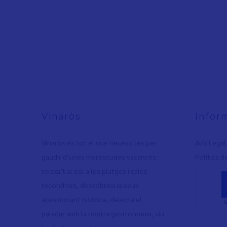
Vinaròs
Infor
Vinaròs és tot el que necessites per
Avís Legal
gaudir d’unes merescudes vacances:
Política d
relaxa’t al sol a les platges i cales
recòndites, descobreix la seua
apassionant història, delecta el
paladar amb la nostra gastronomia, viu