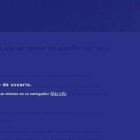
 any un servei de paddle surf a la
 serveis a les cales de Saldonar i Les Deveses
 de usuario.
aquesta temporada estiuenca, gràcies l’autorització
Más info
 las mismas en su navegador.
e enguany inclou com a novetat noves prestacions per a
sar del lloguer de surf de rem i de piragües, la qual
staners.
ial de Costes per atendre els requeriments i gestions
n comptar amb més serveis, que possibiliten una major