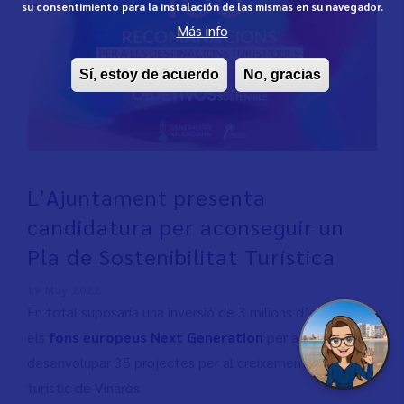
su consentimiento para la instalación de las mismas en su navegador.
Más info
Sí, estoy de acuerdo
No, gracias
L’Ajuntament presenta
candidatura per aconseguir un
Pla de Sostenibilitat Turística
19 May 2022
En total suposaria una inversió de 3 milions d’euros amb
els
fons europeus Next Generation
per a
desenvolupar 35 projectes per al creixement urbà i
turístic de Vinaròs