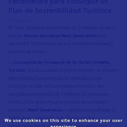
candidatura para conseguir un
Plan de Sostenibilidad Turística
19 May 2022
En total supondría una inversión de 3 millones de euros
con los
fondos europeos Next Generation
para
desarrollar 35 proyectos para el crecimiento urbano y
turístico de Vinaròs
La
Concejalía de Promoció de la Ciutat i Interés
Turístic
, encabezada por el primer teniente de alcalde
Marc Albella, ha presentado la candidatura para
conseguir un Plan de Sostenibilidad Turística, que
supondría una inversión de 3 millones de euros para
Vinaròs. Este dinero llegaría a través de los fondos
europeos
Next Generation
y servirían para sufragar el
100% de los costes de todos los proyectos
We use cookies on this site to enhance your user
presentados por el Ajuntament con la candidatura.
experience