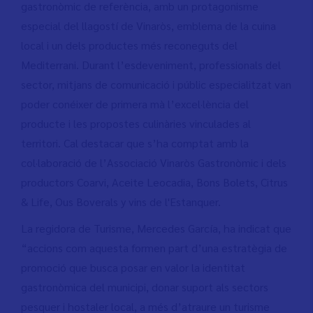
gastronòmic de referència, amb un protagonisme
especial del llagostí de Vinaròs, emblema de la cuina
local i un dels productes més reconeguts del
Mediterrani. Durant l’esdeveniment, professionals del
sector, mitjans de comunicació i públic especialitzat van
poder conéixer de primera mà l’excel·lència del
producte i les propostes culinàries vinculades al
territori. Cal destacar que s’ha comptat amb la
col·laboració de l’Associació Vinaròs Gastronòmic i dels
productors Coarvi, Aceite Leocadia, Bons Bolets, Citrus
& Life, Ous Boverals y vins de l'Estanquer.
La regidora de Turisme, Mercedes García, ha indicat que
“accions com aquesta formen part d’una estratègia de
promoció que busca posar en valor la identitat
gastronòmica del municipi, donar suport als sectors
pesquer i hostaler local, a més d’atraure un turisme