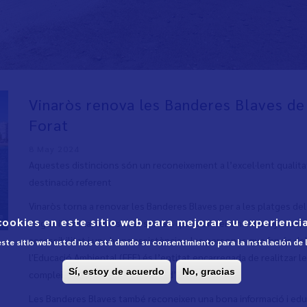
Vinaròs renova les Banderes Blaves de 
Forat
8 May 2024
Aquestes distincions són un reconeixement a l’excel·lent qualitat 
destinació referent
Vinaròs torna a renovar les Banderes Blaves per a les platges del F
cookies en este sitio web para mejorar su experiencia
l'aigua i l'arena, a més dels serveis que s'ofereixen als banyistes
accessibilitat i una bona assistència a les persones que fan ús d
 este sitio web usted nos está dando su consentimiento para la instalación de
l'Educació Ambiental (FEE) és l’entitat encarregada de realitzar
Sí, estoy de acuerdo
No, gracias
compleixen tots els paràmetres d’excel·lència.
Les Banderes Blaves també reconeixen una bona informació i educ