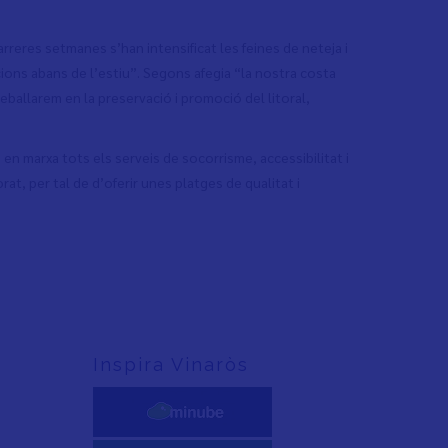
rreres setmanes s’han intensificat les feines de neteja i
ons abans de l’estiu”. Segons afegia “la nostra costa
reballarem en la preservació i promoció del litoral,
 en marxa tots els serveis de socorrisme, accessibilitat i
at, per tal de d’oferir unes platges de qualitat i
Inspira Vinaròs