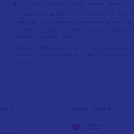
qualitat en la prestació dels serveis i en les instal·lacions.
La regidora de Turisme, Mercedes García, ha indicat que “en les da
posada a punt de les platges perquè estiguen en òptimes condici
és un referent de turístic de qualitat i des del govern municipal t
sempre des de la sostenibilitat”.
Per acabar, García indicava que a partir del mes de juny es posaran
atenció a les persones discapacitades, tant al Fortí com a Fora For
inclusives.
mació
Social media
Seguix-nos en:
Twitter
e privacita
t