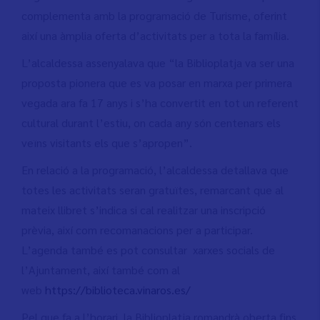
complementa amb la programació de Turisme, oferint
així una àmplia oferta d’activitats per a tota la família.
L’alcaldessa assenyalava que “la Biblioplatja va ser una
proposta pionera que es va posar en marxa per primera
vegada ara fa 17 anys i s’ha convertit en tot un referent
cultural durant l’estiu, on cada any són centenars els
veïns visitants els que s’apropen”.
En relació a la programació, l’alcaldessa detallava que
totes les activitats seran gratuïtes, remarcant que al
mateix llibret s’indica si cal realitzar una inscripció
prèvia, així com recomanacions per a participar.
L’agenda també es pot consultar xarxes socials de
l’Ajuntament, així també com al
web
https://biblioteca.vinaros.es/
Pel que fa a l’horari, la Biblioplatja romandrà oberta fins