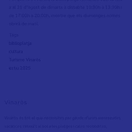
a al 31 d’agost de dimarts a dissabte 10:30h a 13:30h i
de 17:00h a 20:00h, mentre que els diumenges només
obrirà de matí.
Tags
biblioplatja
cultura
Turisme Vinaròs
estiu 2025
Vinaròs
Vinaròs és tot el que necessites per gaudir d’unes merescudes
vacances: relaxa’t al sol a les platges i cales recòndites,