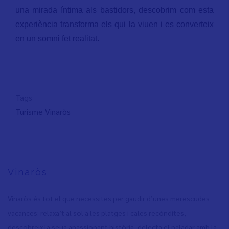
una mirada íntima als bastidors, descobrim com esta
experiència transforma els qui la viuen i es converteix
en un somni fet realitat.
Tags
Turisme Vinaròs
Vinaròs
Vinaròs és tot el que necessites per gaudir d’unes merescudes
vacances: relaxa’t al sol a les platges i cales recòndites,
descobreix la seua apassionant història, delecta el paladar amb la