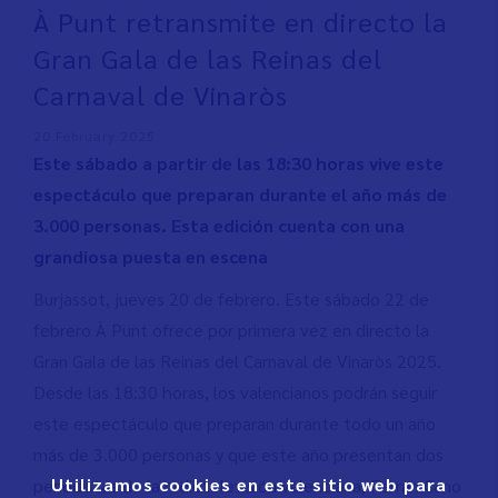
À Punt retransmite en directo la
Gran Gala de las Reinas del
Carnaval de Vinaròs
20 February 2025
Este sábado a partir de las 18:30 horas vive este
espectáculo que preparan durante el año más de
3.000 personas. Esta edición cuenta con una
grandiosa puesta en escena
Burjassot, jueves 20 de febrero. Este sábado 22 de
febrero À Punt ofrece por primera vez en directo la
Gran Gala de las Reinas del Carnaval de Vinaròs 2025.
Desde las 18:30 horas, los valencianos podrán seguir
este espectáculo que preparan durante todo un año
más de 3.000 personas y que este año presentan dos
Utilizamos cookies en este sitio web para
periodistas de la radiotelevisión valenciana, Ferran Cano