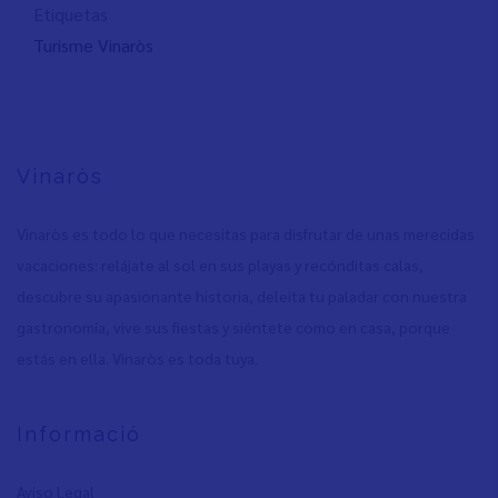
Etiquetas
Turisme Vinaròs
Vinaròs
Vinaròs es todo lo que necesitas para disfrutar de unas merecidas
vacaciones: relájate al sol en sus playas y recónditas calas,
descubre su apasionante historia, deleita tu paladar con nuestra
gastronomía, vive sus fiestas y siéntete como en casa, porque
estás en ella. Vinaròs es toda tuya.
Informació
Aviso Legal