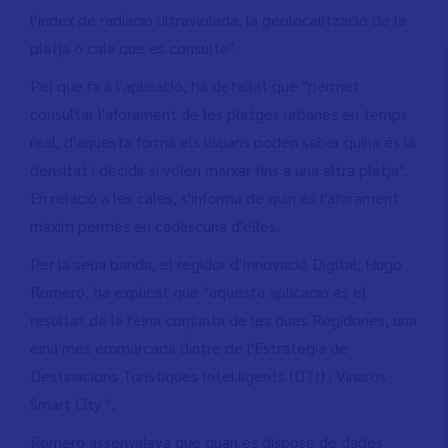
l'índex de radiació ultraviolada, la geolocalització de la
platja o cala que es consulte".
Pel que fa a l'aplicació, ha detallat que "permet
consultar l'aforament de les platges urbanes en temps
real, d'aquesta forma els usuaris poden saber quina és la
densitat i decidir si volen marxar fins a una altra platja".
En relació a les cales, s'informa de quin és l'aforament
màxim permès en cadascuna d'elles.
Per la seua banda, el regidor d'Innovació Digital, Hugo
Romero, ha explicat que "aquesta aplicació és el
resultat de la feina conjunta de les dues Regidories, una
eina més emmarcada dintre de l'Estratègia de
Destinacions Turístiques Intel·ligents (DTI) i Vinaròs
Smart City ".
Romero assenyalava que quan es dispose de dades