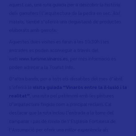
aquest cas, una ruta guiada per a descobrir la història
dels garrofers i l’arquitectura de la pedra en sec. Així
mateix, també s’oferirà una degustació de productes
elaborats amb garrofa.
Aquestes dues visites es faran a les 10:30h i les
entrades es poden aconseguir a través del
web
www.turisme.vinaros.es
, per més informació es
poden adreçar a la Tourist Info.
D’altra banda, per a tots els dissabtes del mes d’abril
s’oferirà la
visita guiada “Vinaròs entre la il·lusió i la
realitat”
, una ruta pel patrimoni amb les pintures
d’arquitectura fingida com a principal reclam. Cal
destacar que la ruta inclou l’entrada a la torre del
campanar i pas de ronda de l’Església Fortalesa de
l’Assumpció per oferir una millor experiència als