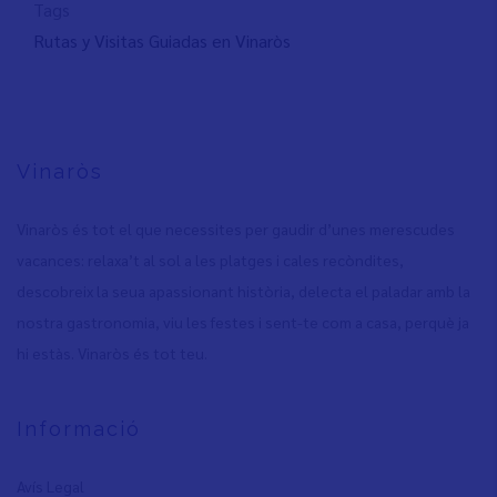
Tags
Rutas y Visitas Guiadas en Vinaròs
Vinaròs
Vinaròs és tot el que necessites per gaudir d’unes merescudes
vacances: relaxa’t al sol a les platges i cales recòndites,
descobreix la seua apassionant història, delecta el paladar amb la
nostra gastronomia, viu les festes i sent-te com a casa, perquè ja
hi estàs. Vinaròs és tot teu.
Informació
Avís Legal