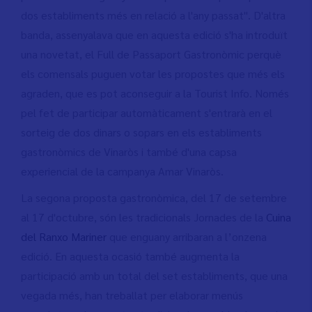
dos establiments més en relació a l'any passat". D'altra
banda, assenyalava que en aquesta edició s'ha introduït
una novetat, el Full de Passaport Gastronòmic perquè
els comensals puguen votar les propostes que més els
agraden, que es pot aconseguir a la Tourist Info. Només
pel fet de participar automàticament s'entrarà en el
sorteig de dos dinars o sopars en els establiments
gastronòmics de Vinaròs i també d'una capsa
experiencial de la campanya Amar Vinaròs.
La segona proposta gastronòmica, del 17 de setembre
al 17 d'octubre, són les tradicionals Jornades de la
Cuina
del Ranxo Mariner
que enguany arribaran a l’onzena
edició. En aquesta ocasió també augmenta la
participació amb un total del set establiments, que una
vegada més, han treballat per elaborar menús