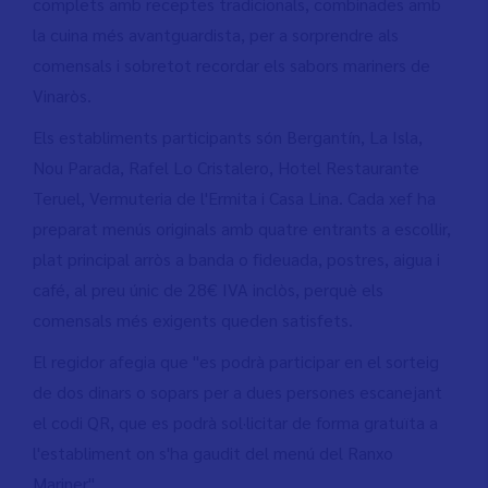
complets amb receptes tradicionals, combinades amb
la cuina més avantguardista, per a sorprendre als
comensals i sobretot recordar els sabors mariners de
Vinaròs.
Els establiments participants són Bergantín, La Isla,
Nou Parada, Rafel Lo Cristalero, Hotel Restaurante
Teruel, Vermuteria de l'Ermita i Casa Lina. Cada xef ha
preparat menús originals amb quatre entrants a escollir,
plat principal arròs a banda o fideuada, postres, aigua i
café, al preu únic de 28€ IVA inclòs, perquè els
comensals més exigents queden satisfets.
El regidor afegia que "es podrà participar en el sorteig
de dos dinars o sopars per a dues persones escanejant
el codi QR, que es podrà sol·licitar de forma gratuïta a
l'establiment on s'ha gaudit del menú del Ranxo
Mariner".