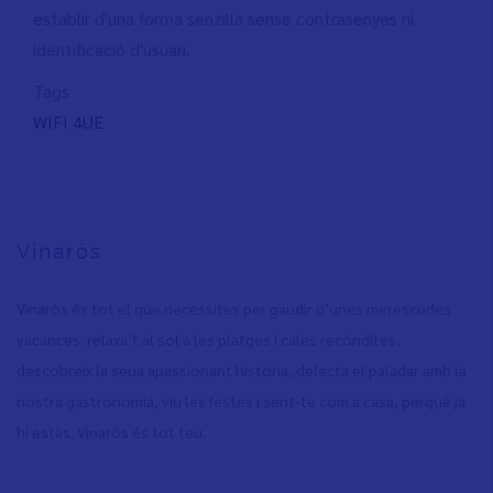
establir d'una forma senzilla sense contrasenyes ni
identificació d'usuari.
Tags
WIFI 4UE
Vinaròs
Vinaròs és tot el que necessites per gaudir d’unes merescudes
vacances: relaxa’t al sol a les platges i cales recòndites,
descobreix la seua apassionant història, delecta el paladar amb la
nostra gastronomia, viu les festes i sent-te com a casa, perquè ja
hi estàs. Vinaròs és tot teu.