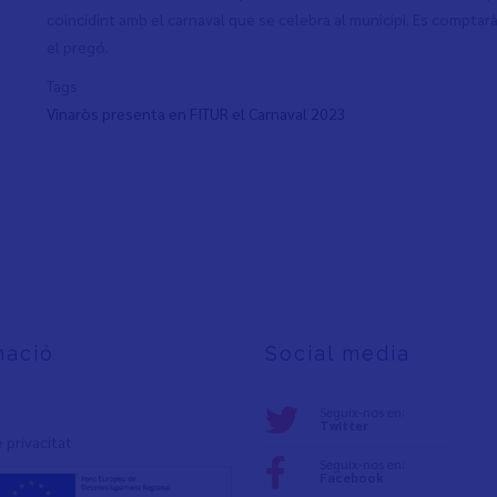
coincidint amb el carnaval que se celebra al municipi. Es comptar
el pregó.
Tags
Vinaròs presenta en FITUR el Carnaval 2023
mació
Social media
Seguix-nos en:
Twitter
e privacita
t
Seguix-nos en:
Facebook